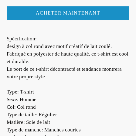
ACHETER MAINTENANT
Ajout
d'un
Spécification:
produit
design à col rond avec motif créatif de lait coulé.
à
Fabriqué en polyester de haute qualité, ce t-shirt est cool
votre
et durable.
panier
Le port de ce t-shirt décontracté et tendance montrera
votre propre style.
Type: T-shirt
Sexe: Homme
Col: Col rond
Type de taille: Régulier
Matière: Soie de lait
Type de manche: Manches courtes