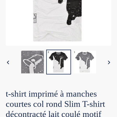
DIAPOSITIVE
DIA
PRÉCÉDENTE
SUI
t-shirt imprimé à manches
courtes col rond Slim T-shirt
décontracté lait coulé motif