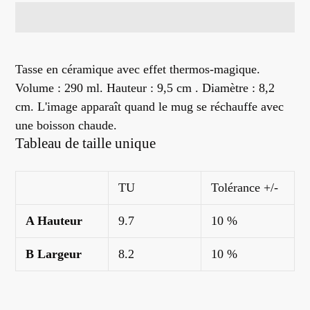
Ajout
d'un
Tasse en céramique avec effet thermos-magique.
produit
Volume : 290 ml. Hauteur : 9,5 cm . Diamètre : 8,2
à
cm. L'image apparaît quand le mug se réchauffe avec
votre
une boisson chaude.
panier
Tableau de taille unique
TU
Tolérance +/-
A Hauteur
9.7
10 %
B Largeur
8.2
10 %