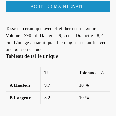
ACHETER MAINTENANT
Ajout
d'un
Tasse en céramique avec effet thermos-magique.
produit
Volume : 290 ml. Hauteur : 9,5 cm . Diamètre : 8,2
à
cm. L'image apparaît quand le mug se réchauffe avec
votre
une boisson chaude.
panier
Tableau de taille unique
TU
Tolérance +/-
A Hauteur
9.7
10 %
B Largeur
8.2
10 %