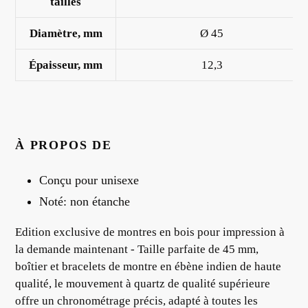
tailles
à
votre
Diamètre, mm
Ø 45
panier
Épaisseur, mm
12,3
À PROPOS DE
Conçu pour unisexe
Noté: non étanche
Edition exclusive de montres en bois pour impression à
la demande maintenant - Taille parfaite de 45 mm,
boîtier et bracelets de montre en ébène indien de haute
qualité, le mouvement à quartz de qualité supérieure
offre un chronométrage précis, adapté à toutes les