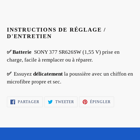
INSTRUCTIONS DE RÉGLAGE /
D'ENTRETIEN
✅ Batterie
SONY 377 SR626SW (1,55 V) prise en
charge, facile à remplacer ou à réparer.
✅
Essuyez
délicatement
la poussière avec un chiffon en
microfibre propre et sec.
PARTAGER
TWEETER
ÉPINGLER
PARTAGER
TWEETER
ÉPINGLER
SUR
SUR
SUR
FACEBOOK
TWITTER
PINTEREST