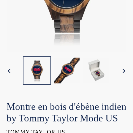
DIAPOSITIVE
DIA
PRÉCÉDENTE
SUI
Montre en bois d'ébène indien
by Tommy Taylor Mode US
DISTRIBUTEUR
TOMMY TAYLOR US