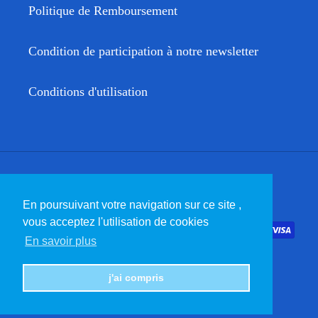
Politique de Remboursement
Condition de participation à notre newsletter
Conditions d'utilisation
Facebook
Twitter
Instagram
YouTube
En poursuivant votre navigation sur ce site ,
vous acceptez l'utilisation de cookies
Moyens
En savoir plus
de
paiement
j'ai compris
© 2026,
Tommy Taylor US