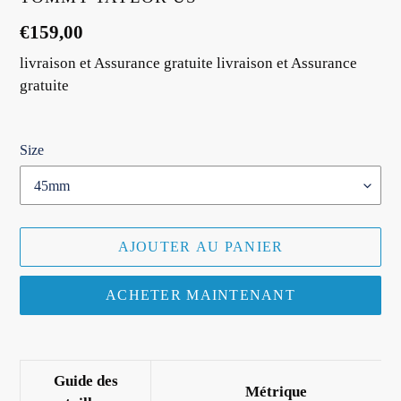
Prix
€159,00
normal
livraison et Assurance gratuite livraison et Assurance
gratuite
Size
AJOUTER AU PANIER
ACHETER MAINTENANT
Ajout
d'un
Guide des
produit
Métrique