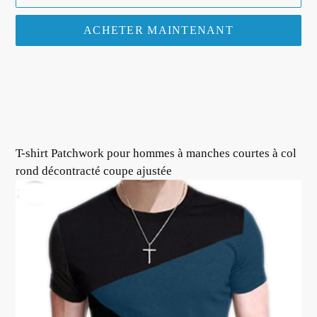
ACHETER MAINTENANT
Ajout
d'un
produit
à
votre
T-shirt Patchwork pour hommes à manches courtes à col
panier
rond décontracté coupe ajustée