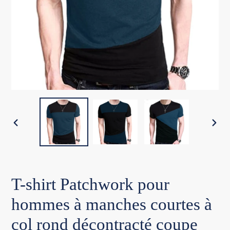
DIAPOSITIVE
DIA
PRÉCÉDENTE
SUI
T-shirt Patchwork pour
hommes à manches courtes à
col rond décontracté coupe