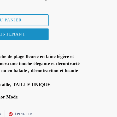
U PANIER
AINTENANT
be de plage fleurie en
laine légère et
nera une touche élégante et décontracté
e ou en balade , décontraction et beauté
t à la taille, TAILLE UNIQUE
lor Mode
TWEETER
ÉPINGLER
R
ÉPINGLER
SUR
SUR