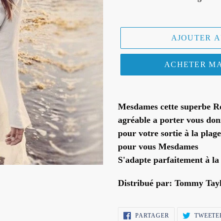
AJOUTER A
ACHETER M
Ajout
d'un
Mesdames cette superbe Ro
produit
agréable a porter vous don
à
pour votre sortie à la plag
votre
pour vous Mesdames
panier
S'adapte parfaitemen
Distribué par: Tommy Tay
PARTAGER
PARTAGER
TWEETE
SUR