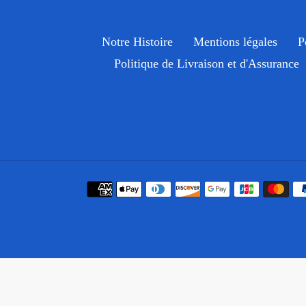
Notre Histoire
Mentions légales
P
Politique de Livraison et d'Assurance
Moyens
de
paiement
Utilisez
les
flèches