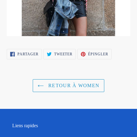
PARTAGER
TWEETER
ÉPINGLER
PARTAGER
TWEETER
ÉPINGLER
SUR
SUR
SUR
FACEBOOK
TWITTER
PINTEREST
RETOUR À WOMEN
Liens rapides