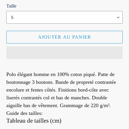
Taille
AJOUTER AU PANIER
Ajout
d'un
Polo élégant homme en 100% coton piqué. Patte de
produit
boutonnage 3 boutons. Bande de propreté contrastée
à
encolure et fentes côtés. Finitions bord-côte avec
votre
liserés contrastés col et bas de manches. Double
panier
aiguille bas de vêtement. Grammage de 220 g/m².
Guide des tailles:
Tableau de tailles (cm)