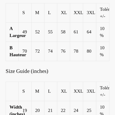
Toléran
S
M
L
XL
XXL
3XL
+/-
A
10
49
52
55
58
61
64
Largeur
%
B
10
70
72
74
76
78
80
Hauteur
%
Size Guide (inches)
Toléran
S
M
L
XL
XXL
3XL
+/-
Width
10
19
20
21
22
24
25
(inches)
%