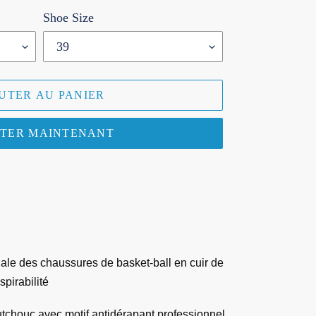
Shoe Size
UTER AU PANIER
TER MAINTENANT
nale des chaussures de basket-ball en cuir de
spirabilité
utchouc avec motif antidérapant professionnel