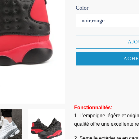
Color
AJO
ACHE
Ajout
d'un
produit
à
Fonctionnalités:
votre
1. L'empeigne légère et origi
panier
qualité offre une excellente re
2. Semelle extérieure en cao