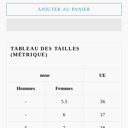
AJOUTER AU PANIER
Ajout
d'un
TABLEAU DES TAILLES
produit
(MÉTRIQUE)
à
votre
panier
nous
UE
Hommes
Femmes
-
5.5
36
-
6
37
5
7
38