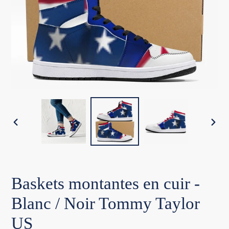
DIAPOSITIVE
DIA
PRÉCÉDENTE
SUI
Baskets montantes en cuir -
Blanc / Noir Tommy Taylor
US