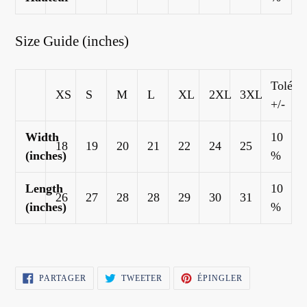
Size Guide (inches)
Toléra
XS
S
M
L
XL
2XL
3XL
+/-
Width
10
18
19
20
21
22
24
25
(inches)
%
Length
10
26
27
28
28
29
30
31
(inches)
%
PARTAGER
TWEETER
ÉPINGLER
PARTAGER
TWEETER
ÉPINGLER
SUR
SUR
SUR
FACEBOOK
TWITTER
PINTEREST