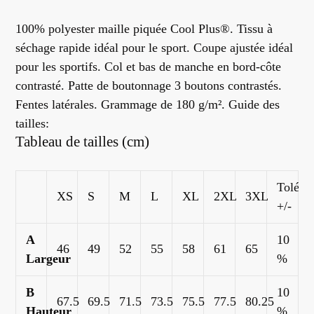
Ajout
d'un
100% polyester maille piquée Cool Plus®. Tissu à
produit
séchage rapide idéal pour le sport. Coupe ajustée idéal
à
pour les sportifs. Col et bas de manche en bord-côte
votre
contrasté. Patte de boutonnage 3 boutons contrastés.
panier
Fentes latérales. Grammage de 180 g/m². Guide des
tailles:
Tableau de tailles (cm)
Toléra
XS
S
M
L
XL
2XL
3XL
+/-
A
10
46
49
52
55
58
61
65
Largeur
%
B
10
67.5
69.5
71.5
73.5
75.5
77.5
80.25
Hauteur
%