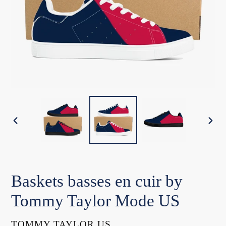
DIAPOSITIVE
DIA
PRÉCÉDENTE
SUI
Baskets basses en cuir by
Tommy Taylor Mode US
DISTRIBUTEUR
TOMMY TAYLOR US