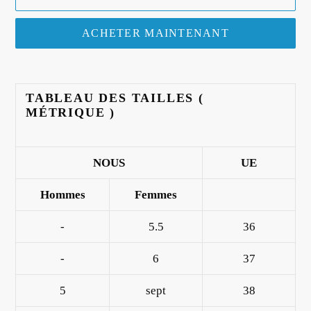
ACHETER MAINTENANT
Ajout
d'un
TABLEAU DES TAILLES (
produit
MÉTRIQUE
)
à
votre
panier
NOUS
UE
Hommes
Femmes
-
5.5
36
-
6
37
5
sept
38